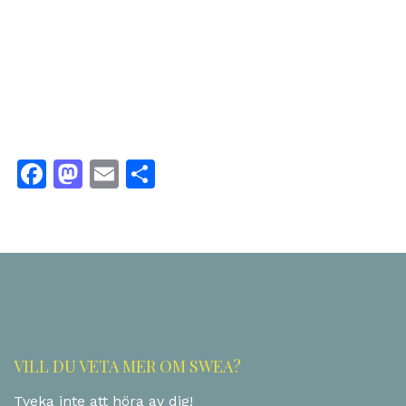
Facebook
Mastodon
Email
Dela
VILL DU VETA MER OM SWEA?
Tveka inte att höra av dig!