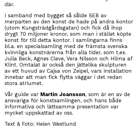
där.
I samband med bygget så sålde SEB av
merparten av den konst de hade på andra kontor
(utom Kungsträdgårdsgatan) och fick då ihop
drygt 70 miljoner kronor, som man i stället köpte
konst för till detta kontor. I samlingarna finns
bl.a. en specialsamling med de främsta svenska
kvinnliga konstnärerna från alla tider, som t.ex.
Julia Beck, Agnes Cleve, Vera Nilsson och Hilma af
Klint. Omtalat är också den jättelika skulpturen
av ett huvud av Cajsa von Zeipel, vars installation
innebar att man fick flytta väggar i det redan
stora atriumet.
Vår guide var
Martin Joansson
, som är en av de
ansvariga för konstsamlingen, och hans både
informativa och lättsamma presentation var
mycket uppskattad av oss.
Text & Foto: Helen Westlund