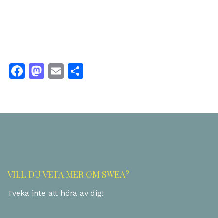
Facebook
Mastodon
Email
Dela
VILL DU VETA MER OM SWEA?
Tveka inte att höra av dig!