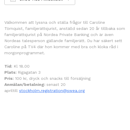
Ladda ner ICS
Google Kalender
Välkommen att lyssna och ställa frågor till Caroline
Törnquist, familjerättsjurist, anställd sedan 20 år tillbaka som
familjerättsjurist på Nordea Private Banking och är även
Nordeas talesperson gällande familjerätt. Du har säkert sett
Caroline på TV4 där hon kommer med bra och kloka råd i
morgonprogrammet.
Tid:
Kl 18.00
Plats:
Rigagatan 3
Pris:
100 kr, dryck och snacks till försäljning
Anmälan/betalning:
senast
20
april
till
stockholm.registration@swea.org