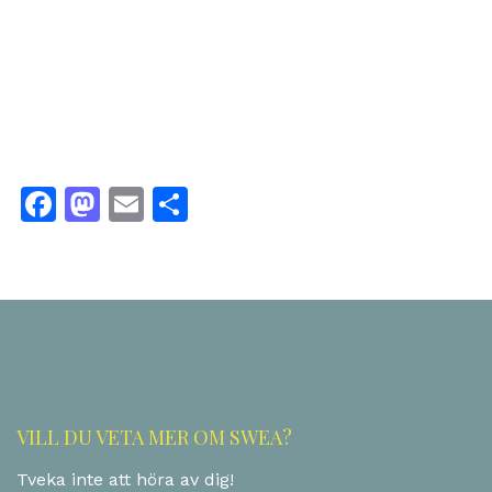
Facebook
Mastodon
Email
Dela
VILL DU VETA MER OM SWEA?
Tveka inte att höra av dig!