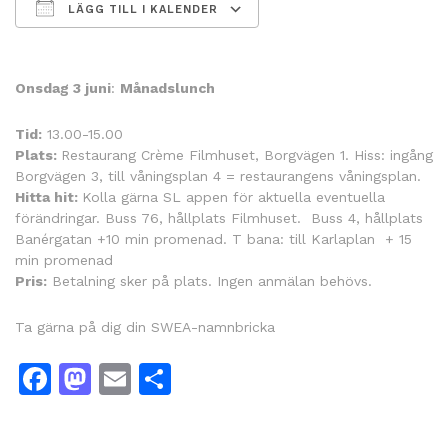
LÄGG TILL I KALENDER
Ladda ner ICS
Google Kalender
Onsdag 3 juni
:
Månadslunch
Tid:
13.00-15.00
Plats:
Restaurang Crème Filmhuset, Borgvägen 1. Hiss: ingång
Borgvägen 3, till våningsplan 4 = restaurangens våningsplan.
Hitta hit:
Kolla gärna SL appen för aktuella eventuella
förändringar. Buss 76, hållplats Filmhuset. Buss 4, hållplats
Banérgatan +10 min promenad. T bana: till Karlaplan + 15
min promenad
Pris:
Betalning sker på plats. Ingen anmälan behövs.
Ta gärna på dig din SWEA-namnbricka
Facebook
Mastodon
Email
Dela